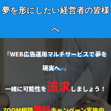
夢を形にしたい
経営者の皆様
へ
『WEB
広告運用マルチサービスで
夢を
現実へ
』
。
追求
一緒に可能性を
しましょう！
無料
ZOOM相談
キャンペーン実施中